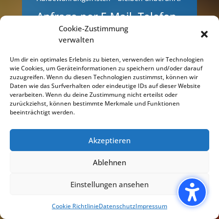
Anfrage per E-Mail, Telefon
oder Telefax
Cookie-Zustimmung
verwalten
Wenn Sie uns per E-Mail, Telefon oder
Telefax kontaktieren, wird Ihre Anfrage
Um dir ein optimales Erlebnis zu bieten, verwenden wir Technologien
inklusive aller daraus hervorgehenden
wie Cookies, um Geräteinformationen zu speichern und/oder darauf
personenbezogenen Daten (Name, Anfrage)
zuzugreifen. Wenn du diesen Technologien zustimmst, können wir
Daten wie das Surfverhalten oder eindeutige IDs auf dieser Website
zum Zwecke der Bearbeitung Ihres
verarbeiten. Wenn du deine Zustimmung nicht erteilst oder
Anliegens bei uns gespeichert und
zurückziehst, können bestimmte Merkmale und Funktionen
verarbeitet. Diese Daten geben wir nicht
beeinträchtigt werden.
ohne Ihre Einwilligung weiter.
Die Verarbeitung dieser Daten erfolgt auf
Akzeptieren
Grundlage von Art. 6 Abs. 1 lit. b DSGVO,
Ablehnen
sofern Ihre Anfrage mit der Erfüllung eines
Vertrags zusammenhängt oder zur
Einstellungen ansehen
Durchführung vorvertraglicher Maßnahmen
erforderlich ist. In allen übrigen Fällen
Cookie Richtlinie
Datenschutz
Impressum
beruht die Verarbeitung auf unserem
berechtigten Interesse an der effektiven